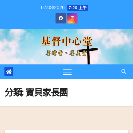
跳
07/08/2026
7:26 上午
至
內
容
分類:
寶貝家長團