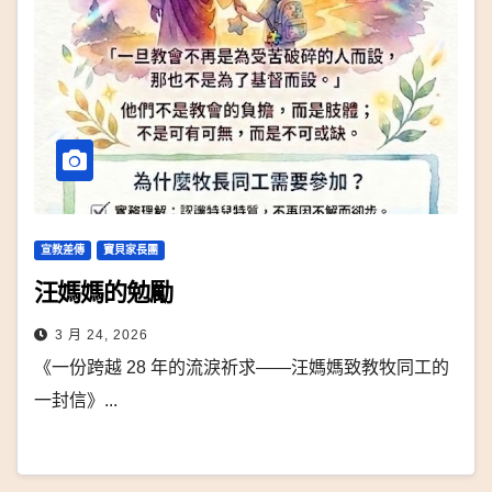
宣教差傳
寶貝家長團
汪媽媽的勉勵
3 月 24, 2026
《一份跨越 28 年的流淚祈求——汪媽媽致教牧同工的
一封信》...