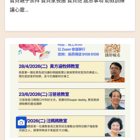
寶貝親子崇拜 寶貝家長團 寶貝班 感恩事項 助教訓練
讓心靈...