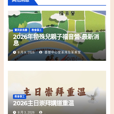
寶貝家長團
教會事工
2026年特殊兒親子福音營-最新消
息
8 月 9, 2026
基督中心堂荃灣及荃美堂
教會事工
2026主日崇拜講道重温
8 月 3, 2026
.