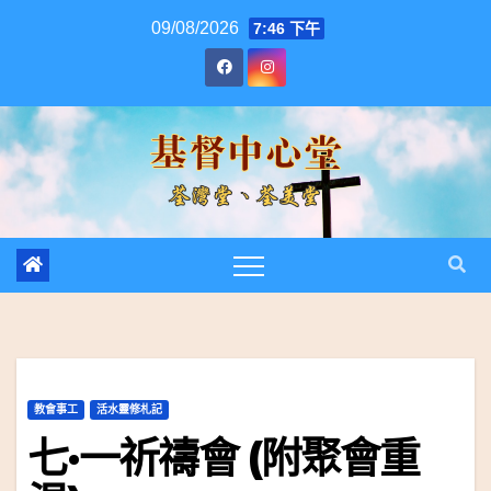
跳
09/08/2026
7:46 下午
至
內
容
教會事工
活水靈修札記
七·一祈禱會 (附聚會重