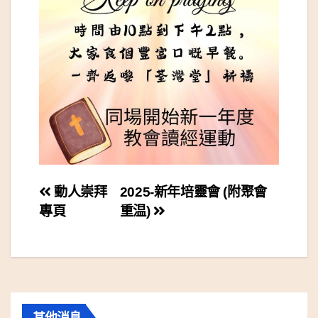
文
動人崇拜
2025-新年培靈會 (附聚會
專頁
重温)
章
導
覽
其他消息