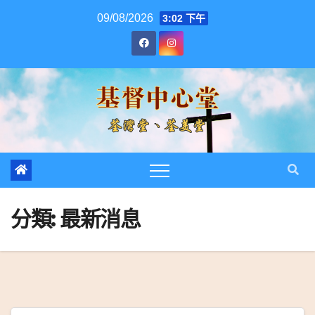
跳
09/08/2026
3:02 下午
至
內
容
分類:
最新消息