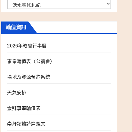
事
工
分
輪值資訊
類
2026年教會行事曆
事奉輪值表（公禱會）
場地及資源預約系統
天氣安排
崇拜事奉輪值表
崇拜頌讀詩篇經文