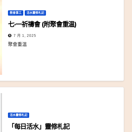
教會事工
活水靈修札記
七·一祈禱會 (附聚會重温)
7 月 1, 2025
聚會重温
活水靈修札記
「每日活水」靈修札記