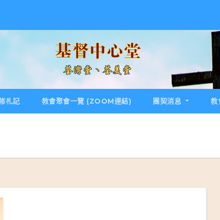
修札記
教會聚會一覽 (ZOOM連結)
團契消息
教