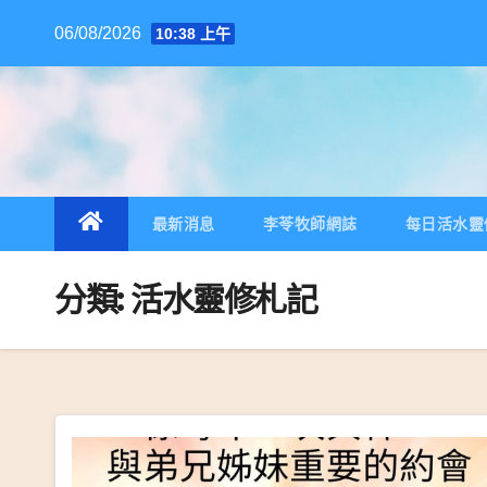
跳
06/08/2026
10:38 上午
至
內
容
最新消息
李苓牧師網誌
每日活水靈
分類:
活水靈修札記