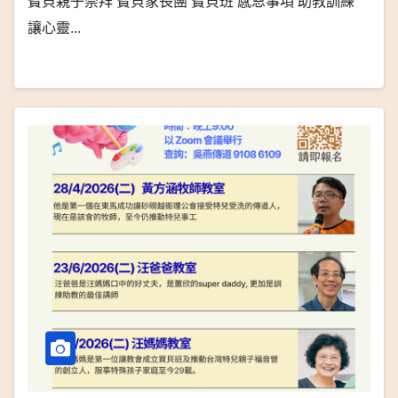
寶貝親子崇拜 寶貝家長團 寶貝班 感恩事項 助教訓練
讓心靈...