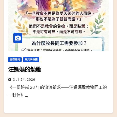
宣教差傳
寶貝家長團
汪媽媽的勉勵
3 月 24, 2026
《一份跨越 28 年的流淚祈求——汪媽媽致教牧同工的
一封信》...