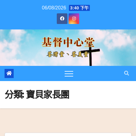
跳
06/08/2026
3:40 下午
至
內
容
分類:
寶貝家長團