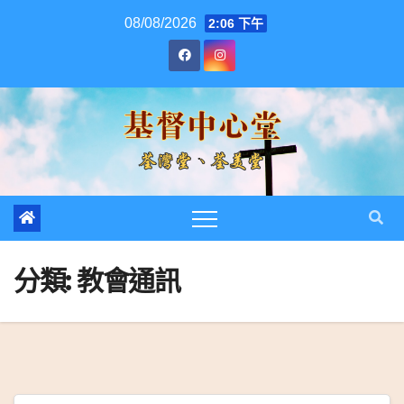
跳
08/08/2026
2:06 下午
至
內
容
分類:
教會通訊