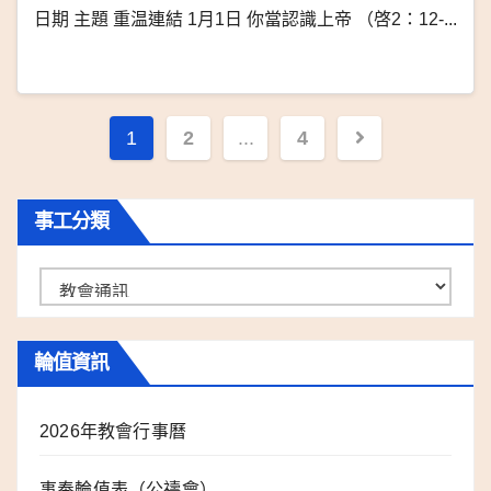
日期 主題 重温連結 1月1日 你當認識上帝 （啓2：12-...
文
1
2
...
4
章
導
事工分類
覽
事
工
分
輪值資訊
類
2026年教會行事曆
事奉輪值表（公禱會）