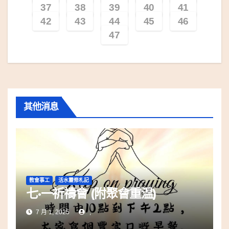
37
38
39
40
41
42
43
44
45
46
47
其他消息
教會事工
活水靈修札記
七·一祈禱會 (附聚會重温)
7 月 1, 2025
,