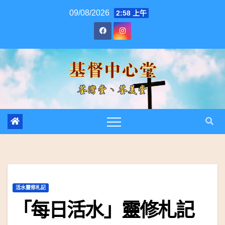
跳
09/08/2026
2:58 上午
至
內
容
活水靈修札記
「每日活水」靈修札記