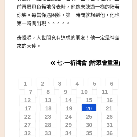
前再眉飛色舞地發表時，他像未聽過一樣的陪著
你笑。每當你遇困難，第一時間就想到他，他也
第一時間出現。。。。。
奇怪嗎，人世間竟有這樣的朋友！他一定是神差
來的天使。
文
七·一祈禱會 (附聚會重温)
章
1
2
3
4
5
6
導
7
8
9
10
11
覽
12
13
14
15
16
17
18
19
21
20
22
23
24
25
26
27
28
29
30
31
32
33
34
35
36