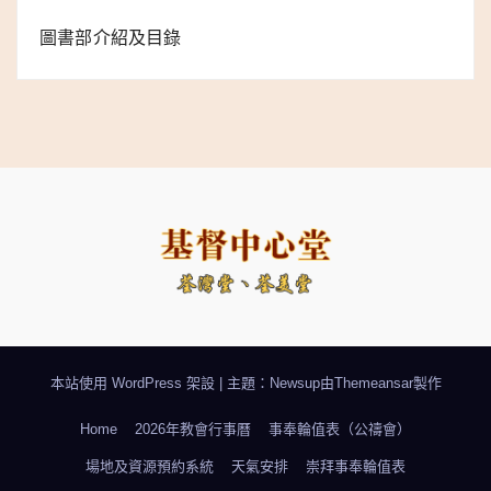
圖書部介紹及目錄
本站使用 WordPress 架設
|
主題：Newsup由
Themeansar
製作
Home
2026年教會行事曆
事奉輪值表（公禱會）
場地及資源預約系統
天氣安排
崇拜事奉輪值表