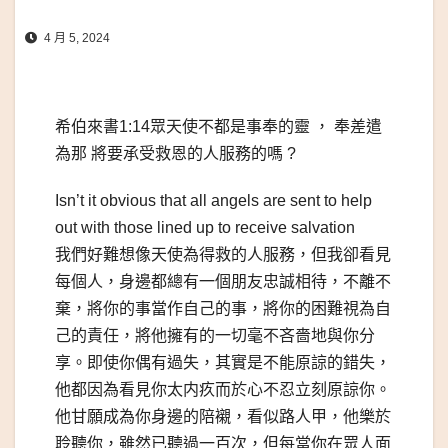
4 月 5, 2024
希伯來書1:14眾天使不都是事奉的靈 ， 奉差遣
為那 將要承受救恩的人服務的嗎 ?
Isn’t it obvious that all angels are sent to help
out with those lined up to receive sal­vation
我們好難想像天使為得救的人服務，但我卻看見
每個人，身邊都總有一個朋友忠誠相待，不離不
棄，將你的事當作自己的事，將你的困難視為自
己的責任，將他擁有的一切毫不吝嗇地與你分
享。即使你偶有過失，其實是不能原諒的錯失，
他都因為看見你太内疚而於心不忍立刻原諒你。
他甘願成為你身邊的陪襯，看似路人甲，他樂於
聆聽你，雖然已聽過一百次，但每當你在眾人面