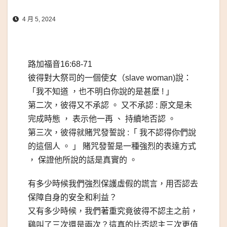
4 月 5, 2024
路加福音16:68-71
彼得對大祭司的一個使女（slave woman)說：
「我不知道 ，也不明白你說的是甚麼 ! 」
第二次，彼得又不承認 。 又不承認 : 原文是未
完成時態 ， 表示他一再 、 持續地否認 。
第三次，彼得就賭咒發誓說 :「 我不認得你們說
的這個人 。 」 賭咒發誓是一種強烈的表達方式
， 保證他所說的話是真實的 。
有多少時候我們強烈保護虛假的謊言，用否認去
保障自身的安全和利益？
又有多少時候，我們著重究竟彼得不認主之前，
鷄叫了三次還是兩次？這真的比否認主三次更值