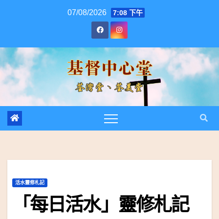
跳
07/08/2026
7:08 下午
至
內
容
活水靈修札記
「每日活水」靈修札記