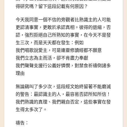
得研究嗎？留下這段記載有何原因？
今天我同意一個不信的旁觀者比熟識主的人可能
更認清事實，更敢於承認真相。彼得的退縮，否
認，強烈拒絕自己所熟知的事實，在今天不是發
生三次，而是天天都在發生：例如
我們唱歌說愛主，可是連靈修讀經都不願意
我們立志為主而活，卻不肯盡力奉獻
我們聲聲支援行公義好憐憫，對禁食祈禱倒諸多
理由
無論鷄叫了多少次，這段經文始終留著不能磨滅
的警告：最認識主的人，最容易否認所知所信！
我們熟識的真理、我們親自否定，這些事實在發
生得太多次了。
禱告：