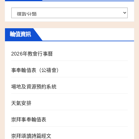
事
工
分
輪值資訊
類
2026年教會行事曆
事奉輪值表（公禱會）
場地及資源預約系統
天氣安排
崇拜事奉輪值表
崇拜頌讀詩篇經文