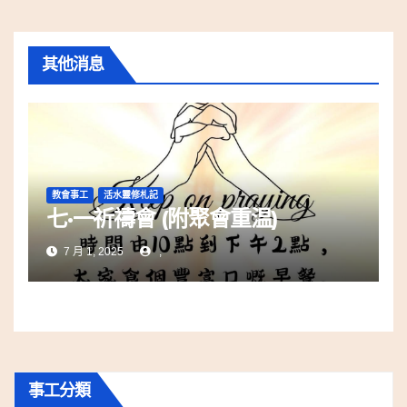
其他消息
教會事工
活水靈修札記
七·一祈禱會 (附聚會重温)
7 月 1, 2025
,
事工分類