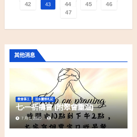
42
44
45
46
43
47
其他消息
教會事工
活水靈修札記
七·一祈禱會 (附聚會重温)
7 月 1, 2025
,