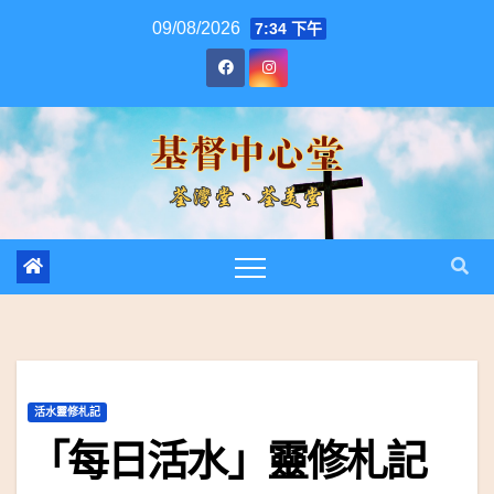
跳
09/08/2026
7:34 下午
至
內
容
活水靈修札記
「每日活水」靈修札記