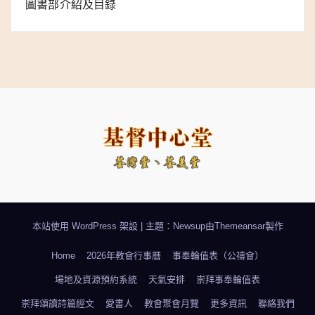
圖書部介紹及目錄
本站使用 WordPress 架設
|
主題：Newsup由
Themeansar
製作
Home
2026年教會行事曆
事奉輪值表（公禱會）
場地及資源預約系統
天氣安排
崇拜事奉輪值表
崇拜頌讀詩篇經文
愛書人
教會聚會月覽
更多資訊
聯絡我們